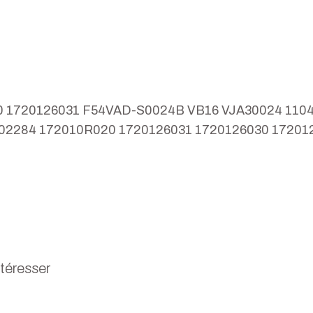
6030 1720126031 F54VAD-S0024B VB16 VJA30024 110
02284 172010R020 1720126031 1720126030 17201
ntéresser