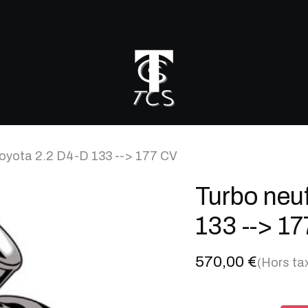
r mon turbo
Toyota 2.2 D4-D 133 --> 177 CV
Turbo neu
133 --> 1
570,00
€
(Hors ta