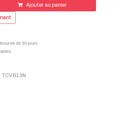
Ajouter au panier
enant
mboursé de 30 jours
rables
:
TCVB13N