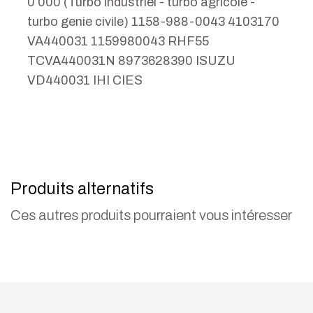
0 000 (Turbo industriel - turbo agricole -
turbo genie civile) 1158-988-0043 4103170
VA440031 1159980043 RHF55
TCVA440031N 8973628390 ISUZU
VD440031 IHI CIES
Produits alternatifs
Ces autres produits pourraient vous intéresser