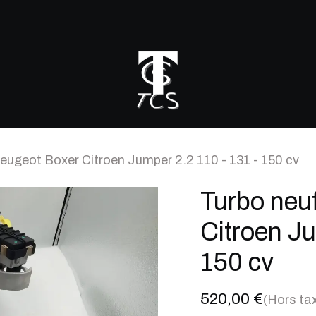
r mon turbo
eugeot Boxer Citroen Jumper 2.2 110 - 131 - 150 cv
Turbo neu
Citroen Ju
150 cv
520,00
€
(Hors ta