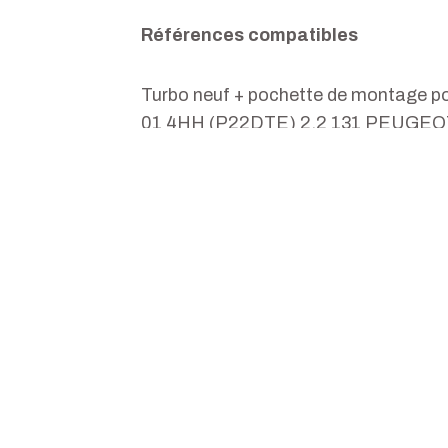
Références compatibles
Turbo neuf + pochette de montag
01 4HH (P22DTE) 2.2 131 PEUGE
(P22DTE) 2.2 110 PEUGEOT BOXER
150 PEUGEOT BOXER 2011-03-01 
PEUGEOT BOXER 2011-03-01 4HJ 
JUMPER 2011-07-01 4HG (P22DTE
2011-07-01 4HH (P22DTE) 2.2 13
4HH (P22DTE) 2.2 130 CITROEN J
(P22DTE) 2.2 150 CITROEN JUMPE
FORD CU3Q6K682BB FORD