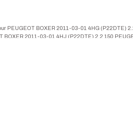
e pour PEUGEOT BOXER 2011-03-01 4HG (P22DTE) 
OT BOXER 2011-03-01 4HJ (P22DTE) 2.2 150 PEU
 2011-03-01 4HH (P22DTE) 2.2 131 PEUGEOT BOX
4HG (P22DTE) 2.2 110 PEUGEOT BOXER 2011-03-0
(P22DTE) 2.2 150 CITROEN JUMPER 2011-07-01 4
) 2.2 110 CITROEN JUMPER 2011-07-01 4HG (P22
0 CITROEN JUMPER 2011-07-01 4HH (P22DTE) 2.2
UMPER 2011-07-01 4HJ (P22DTE) 2.2 150 CITROE
R 2011-07-01 4HJ (P22DTE) 2.2 150 798128 210