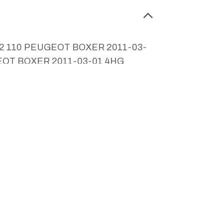
2.2 110 PEUGEOT BOXER 2011-03-
GEOT BOXER 2011-03-01 4HG
ER 2011-03-01 4HJ (P22DTE) 2.2
1 4HH (P22DTE) 2.2 131
HG (P22DTE) 2.2 110 CITROEN
DTE) 2.2 110 CITROEN JUMPER
 130 CITROEN JUMPER 2011-07-01
N JUMPER 2011-07-01 4HJ
1250 9802446680 PSA CU3Q6K682BA