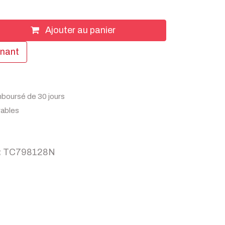
Ajouter au panier
enant
mboursé de 30 jours
rables
:
TC798128N