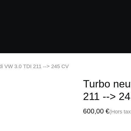
r mon turbo
udi VW 3.0 TDI 211 --> 245 CV
Turbo neu
211 --> 2
600,00
€
(Hors ta