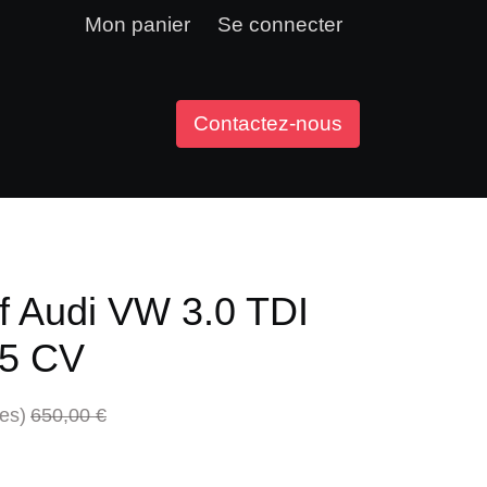
Mon panier
Se connecter
Contactez-nous
f Audi VW 3.0 TDI
45 CV
xes)
650,00
€