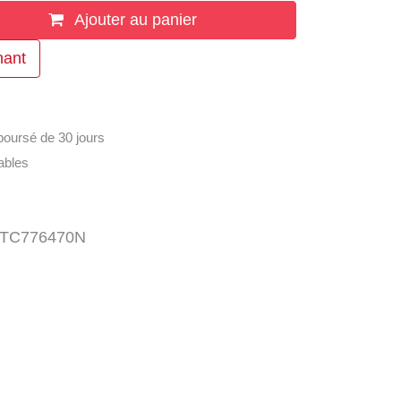
Ajouter au panier
enant
mboursé de 30 jours
rables
:
TC776470N