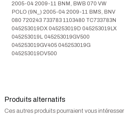
2005-04 2009-11 BNM, BWB 070 VW
POLO (9N_) 2005-04 2009-11 BMS, BNV
080 720243 733783 1103480 TC733783N
045253019DX 045253019D 045253019LX
045253019L 045253019GV500
045253019GV405 045253019G
045253019DV500
Produits alternatifs
Ces autres produits pourraient vous intéresser