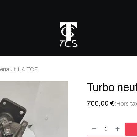
r mon turbo
Renault 1.4 TCE
Turbo neu
700,00
€
(Hors ta