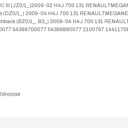
 III (JZ0/1_)2009-02 H4J 700 131 RENAULTMEGAN
(DZ0/1_) 2009-04 H4J 700 131 RENAULTMEGANE III
back (BZ0/1_, B3_) 2009-04 H4J 700 131 RENAULT
-0077 54399700077 54399880077 2100767 144117
ntéresser