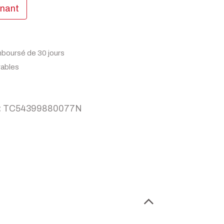
enant
mboursé de 30 jours
rables
:
TC54399880077N