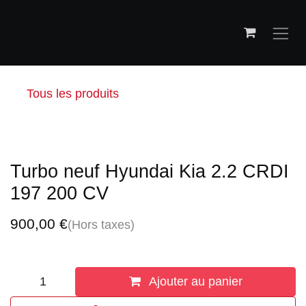
Se rendre au contenu
Tous les produits
Turbo neuf Hyundai Kia 2.2 CRDI
197 200 CV
900,00
€
(Hors taxes)
Ajouter au panier