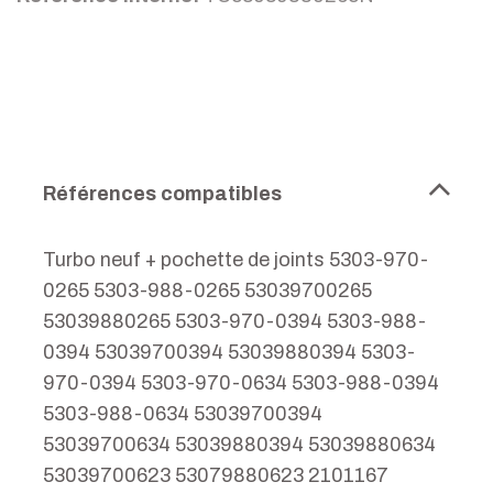
Références compatibles
Turbo neuf + pochette de joints 5303-970-
0265 5303-988-0265 53039700265
53039880265 5303-970-0394 5303-988-
0394 53039700394 53039880394 5303-
970-0394 5303-970-0634 5303-988-0394
5303-988-0634 53039700394
53039700634 53039880394 53039880634
53039700623 53079880623 2101167