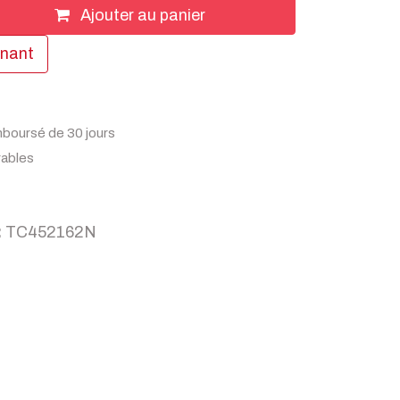
Ajouter au panier
enant
mboursé de 30 jours
rables
:
TC452162N