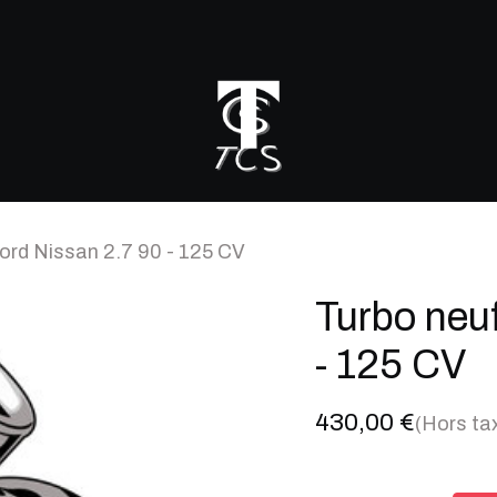
r mon turbo
ord Nissan 2.7 90 - 125 CV
Turbo neu
- 125 CV
430,00
€
(Hors ta