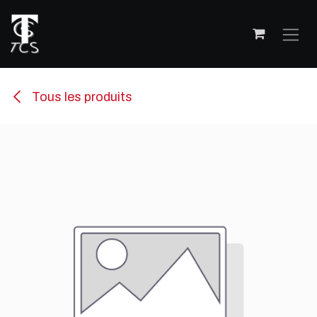
Se rendre au contenu
Tous les produits