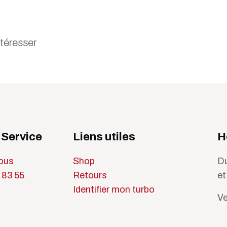
ntéresser
 Service
Liens utiles
H
ous
Shop
Du
 83 55
Retours
et
Identifier mon turbo
Ve