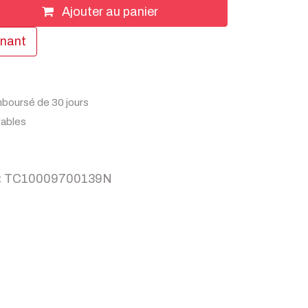
Ajouter au panier
enant
mboursé de 30 jours
rables
:
TC10009700139N