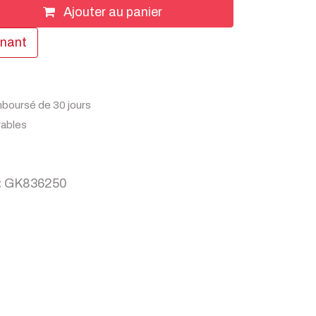
Ajouter au panier
enant
mboursé de 30 jours
rables
:
GK836250