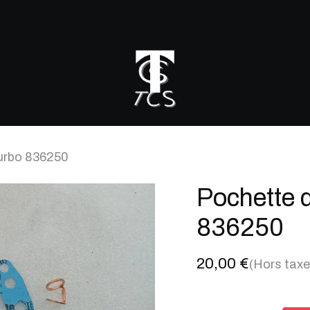
r mon turbo
turbo 836250
Pochette d
836250
20,00
€
(Hors taxe