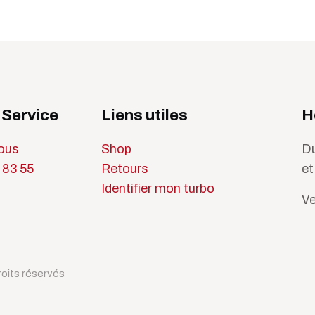
 Service
Liens utiles
H
ous
Shop
Du
 83 55
Retours
et
Identifier mon turbo
Ve
oits réservés