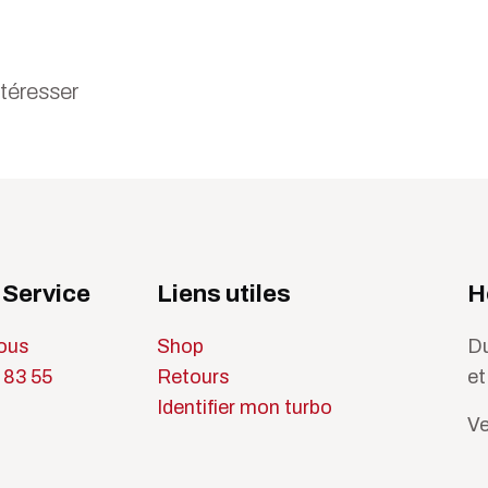
ntéresser
 Service
Liens utiles
H
ous
Shop
Du
 83 55
Retours
et
Identifier mon turbo
Ve