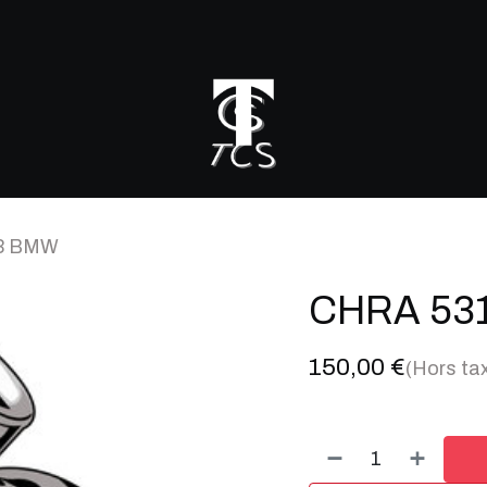
r mon turbo
3 BMW
CHRA 53
150,00
€
(Hors ta