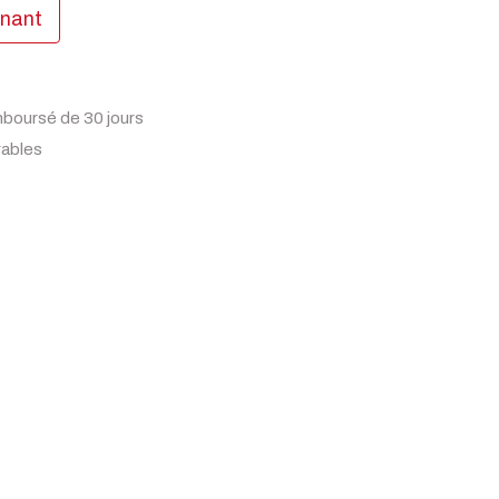
enant
mboursé de 30 jours
rables