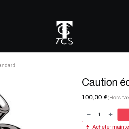
r mon turbo
andard
Caution é
100,00
€
(Hors ta
Acheter maint