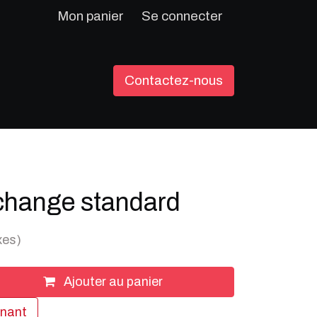
Mon panier
Se connecter
Contactez-nous
change standard
xes)
Ajouter au panier
enant