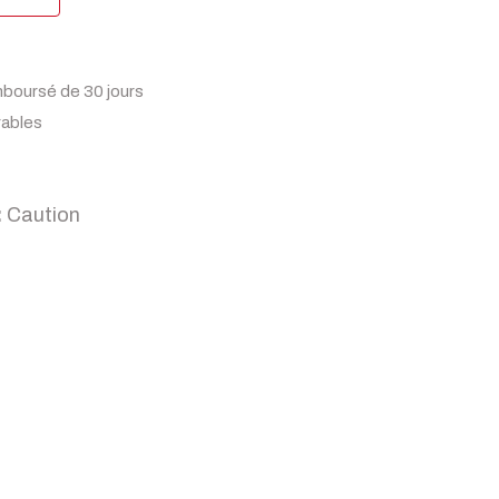
mboursé de 30 jours
rables
:
Caution