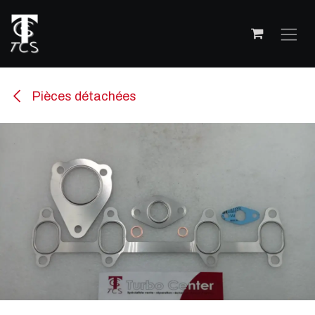
Se rendre au contenu
Pièces détachées