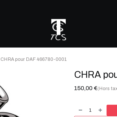
r mon turbo
CHRA pour DAF 466780-0001
CHRA pou
150,00
€
(Hors ta