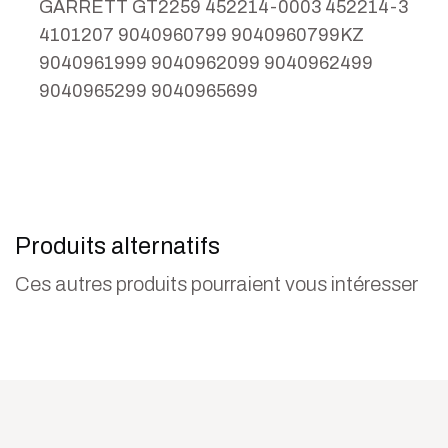
GARRETT GT2259 452214-0003 452214-3
4101207 9040960799 9040960799KZ
9040961999 9040962099 9040962499
9040965299 9040965699
Produits alternatifs
Ces autres produits pourraient vous intéresser